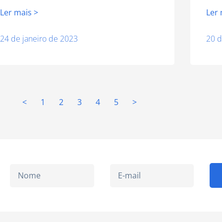
Ler mais >
Ler 
24 de janeiro de 2023
20 d
<
1
2
3
4
5
>