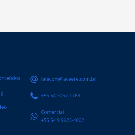
onteúdos
falecom@aveere.com.br
og
+55 54 3067-1763
deo
Comercial
+55 54 9 9923-4002