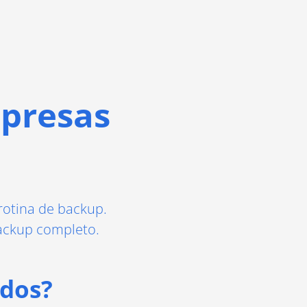
presas
rotina de backup.
ackup completo.
ados?